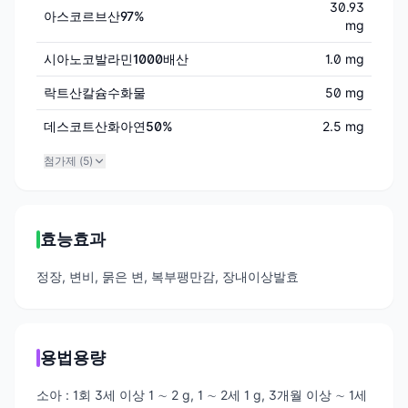
30.93
아스코르브산97%
mg
시아노코발라민1000배산
1.0 mg
락트산칼슘수화물
50 mg
데스코트산화아연50%
2.5 mg
첨가제 (
5
)
효능효과
정장, 변비, 묽은 변, 복부팽만감, 장내이상발효
용법용량
소아 : 1회 3세 이상 1 ∼ 2 g, 1 ∼ 2세 1 g, 3개월 이상 ∼ 1세