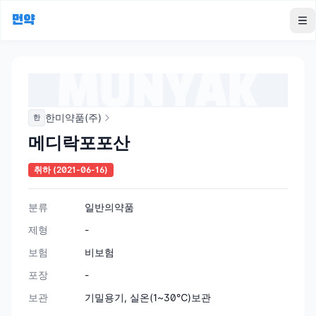
먼약
To
한미약품(주)
한
메디락포포산
취하
(2021-06-16)
분류
일반의약품
제형
-
보험
비보험
포장
-
보관
기밀용기, 실온(1~30℃)보관