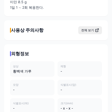
미만 0.5 g
1일 1 ∼ 2회 복용한다.
사용상 주의사항
전체 보기
외형정보
성상
제형
황백색 가루
-
모양
식별표시(앞)
-
-
식별표시(뒤)
크기(mm)
-
- x - x -