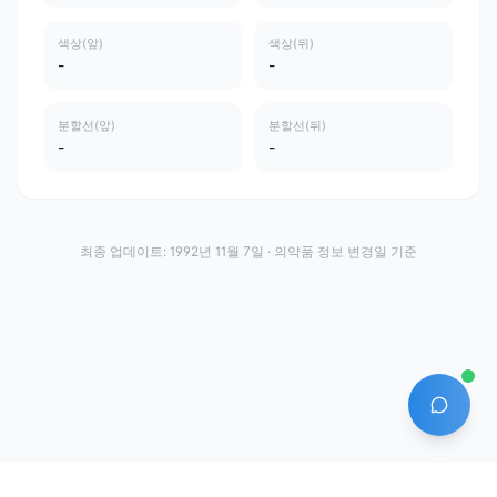
색상(앞)
색상(뒤)
-
-
분할선(앞)
분할선(뒤)
-
-
최종 업데이트:
1992년 11월 7일
· 의약품 정보 변경일 기준
AI 에