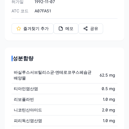
허가일
1992-11-07
ATC 코드
A07FA51
즐겨찾기 추가
메모
공유
성분함량
바실루스서브틸리스균·엔테로코쿠스페슘균
62.5 mg
배양물
티아민염산염
0.5 mg
리보플라빈
1.0 mg
니코틴산아미드
2.0 mg
피리독신염산염
1.0 mg