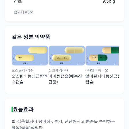
감초
0.50 g
첨가제 (
8
)
같은 성분 의약품
(주
마
급탕
오스틴제약(주)
신일제약(주)
(주)알피바이오
오스틴배농산급탕엑
마이씬캡슐(배농산
일이관지배농산급탕
스캡슐
급탕)
캡슐
효능효과
발적(충혈되어 붉어짐), 부기, 단단해지고 통증을 수반하는
화농(곪음)성질환