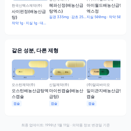
헤파신정(배농산급
아이월드배농산급탕
마
한국신텍스제약(주)
탕엑스)
엑스정
급탕
사이펀정(배농산급
탕)
길경 335mg · 감초 250mg · 대추 250mg · 작약 250mg · 건강 82.5mg · 지실 250mg
지실 500mg · 작약 500mg · 대추 500mg · 길경 670mg · 건강 165mg · 감초 500mg
작약 1g · 지실 1g · 대추 1g · 길경 1.33g · 건강 0.33g · 감초 1g
같은 성분, 다른 제형
(주
마
급탕
캡
오스틴제약(주)
신일제약(주)
(주)알피바이오
오스틴배농산급탕엑
마이씬캡슐(배농산
일이관지배농산급탕
스캡슐
급탕)
캡슐
캡슐
캡슐
캡슐
최종 업데이트:
1990년 1월 11일
· 의약품 정보 변경일 기준