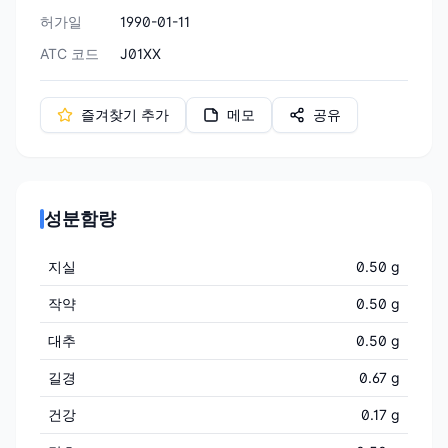
허가일
1990-01-11
ATC 코드
J01XX
즐겨찾기 추가
메모
공유
성분함량
지실
0.50 g
작약
0.50 g
대추
0.50 g
길경
0.67 g
건강
0.17 g