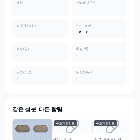
모양
식별표시(앞)
-
-
식별표시(뒤)
크기(mm)
-
- x - x -
색상(앞)
색상(뒤)
-
-
분할선(앞)
분할선(뒤)
-
-
같은 성분, 다른 함량
유효기간만료
유효기간만료
유
경진제약(주)
(주)아이월드제약
(주