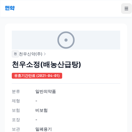
먼약
To
천우신약(주)
천
천우소정(배농산급탕)
유효기간만료
(2021-04-01)
분류
일반의약품
제형
-
보험
비보험
포장
-
보관
밀폐용기