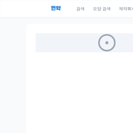
먼약
검색
모양 검색
제약회