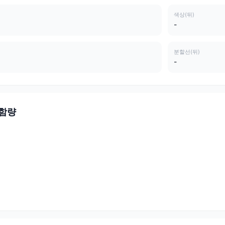
색상(뒤)
-
분할선(뒤)
-
 함량