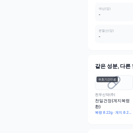
색상(앞)
-
분할선(앞)
-
같은 성분, 다른
유효기간만료
천우신약(주)
천일건정(계지복령
환)
복령 0.22g · 계지 0.22g · 작약 0.22g · 목단피 0.22g · 도인 0.22g