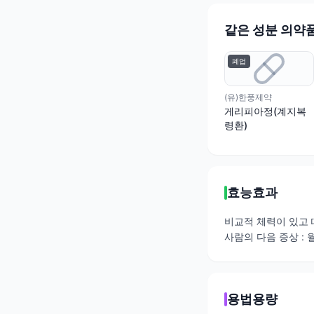
같은 성분 의약
폐업
(유)한풍제약
게리피아정(계지복
령환)
효능효과
비교적 체력이 있고 
사람의 다음 증상 : 
용법용량