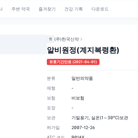
사
주변 약국
즐겨찾기
건강 기록
다운로드
(주)한국신약
한
알비원정(계지복령환)
유효기간만료
(2021-04-01)
분류
일반의약품
제형
-
보험
비보험
포장
-
보관
기밀용기, 실온(1～30℃)보관
허가일
2007-12-26
ATC 코드
B01AX