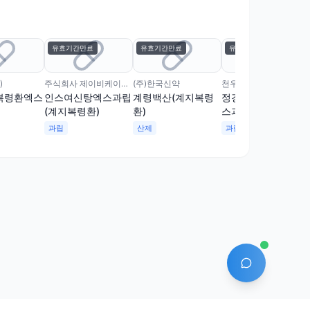
유효기간만료
유효기간만료
유효기간만료
)
주식회사 제이비케이파마슈티컬
(주)한국신약
천우신약(주)
복령환엑스
인스여신탕엑스과립
계령백산(계지복령
정경<계지복령환엑
(계지복령환)
환)
스과립>
과립
산제
과립
AI 에이전트