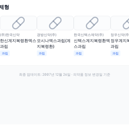
 제형
(주)한국신약
경방신약(주)
한국신텍스제약(주)
정우신약(주
한신계지복령환엑스
모시나엑스과립(계
신텍스계지복령환엑
정우계지
과립
지복령환)
스과립
과립
과립
과립
과립
과립
최종 업데이트:
2007년 12월 26일
· 의약품 정보 변경일 기준