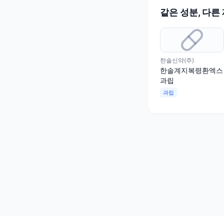
같은 성분, 다른
한솔신약(주)
한솔계지복령환엑스
과립
과립