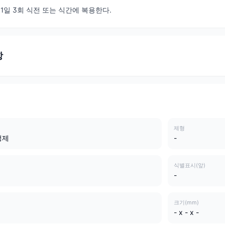
 1일 3회 식전 또는 식간에 복용한다.
항
제형
정제
-
식별표시(앞)
-
크기(mm)
- x - x -