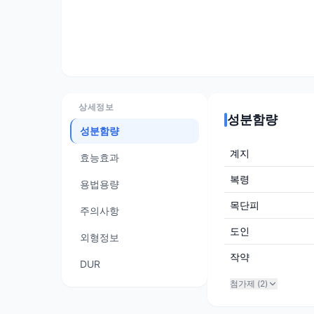
상세정보
성분함량
성분함량
계지
효능효과
복령
용법용량
목단피
주의사항
도인
외형정보
작약
DUR
첨가제 (
2
)