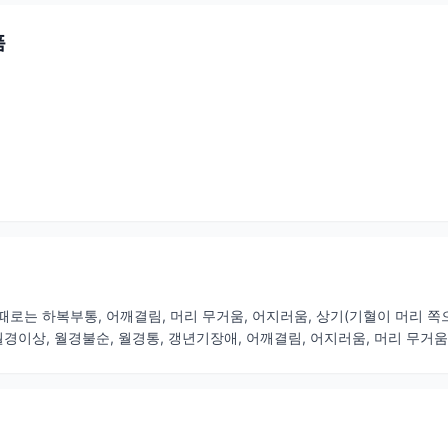
품
때로는 하복부통, 어깨결림, 머리 무거움, 어지러움, 상기(기혈이 머리 
월경이상, 월경불순, 월경통, 갱년기장애, 어깨결림, 어지러움, 머리 무거움,