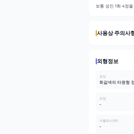
보통 성인 1회 4정을
사용상 주의사
외형정보
성상
회갈색의 타원형 
모양
-
식별표시(뒤)
-