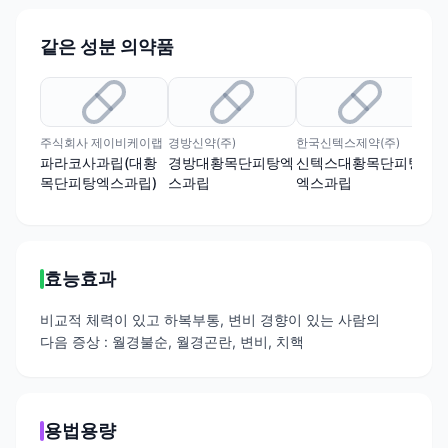
같은 성분 의약품
유
주식회사 제이비케이랩
경방신약(주)
한국신텍스제약(주)
(주
파라코사과립(대황
경방대황목단피탕엑
신텍스대황목단피탕
아
목단피탕엑스과립)
스과립
엑스과립
탕
효능효과
비교적 체력이 있고 하복부통, 변비 경향이 있는 사람의
다음 증상 : 월경불순, 월경곤란, 변비, 치핵
용법용량