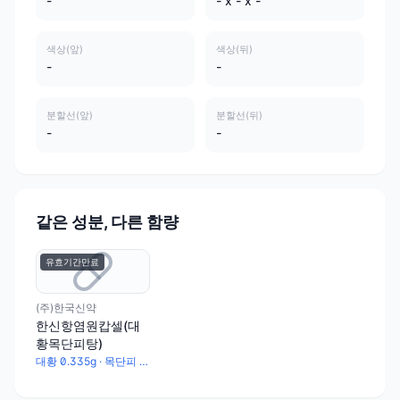
-
- x - x -
색상(앞)
색상(뒤)
-
-
분할선(앞)
분할선(뒤)
-
-
같은 성분, 다른 함량
유효기간만료
(주)한국신약
한신항염원캅셀(대
황목단피탕)
대황 0.335g · 목단피 0.665g · 망초 0.665g · 동과자 1g · 도인 0.665g