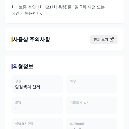
1-1. 보통 성인 1회 1포(1회 용량)를 1일 3회 식전 또는
식간에 복용한다.
사용상 주의사항
전체 보기
외형정보
성상
제형
암갈색의 산제
-
모양
식별표시(앞)
-
-
식별표시(뒤)
크기(mm)