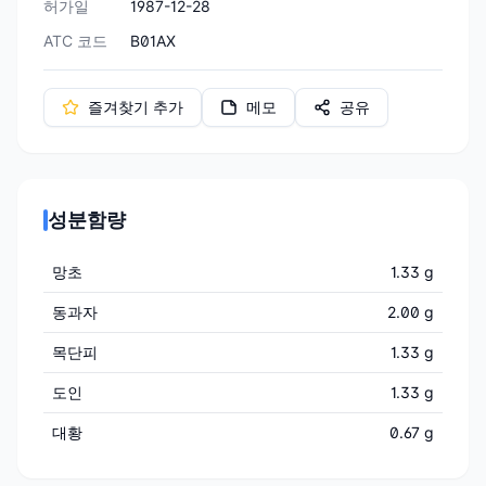
허가일
1987-12-28
ATC 코드
B01AX
즐겨찾기 추가
메모
공유
성분함량
망초
1.33 g
동과자
2.00 g
목단피
1.33 g
도인
1.33 g
대황
0.67 g