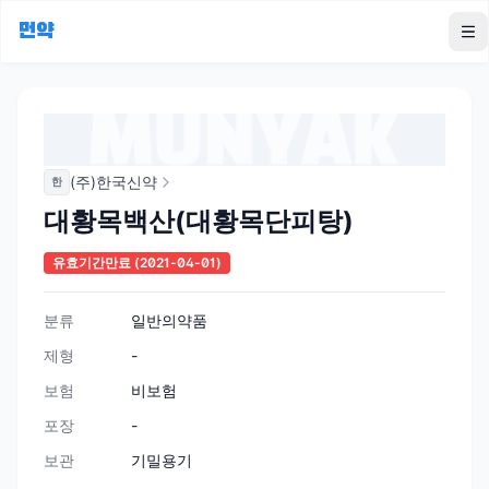
먼약
To
(주)한국신약
한
대황목백산(대황목단피탕)
유효기간만료
(2021-04-01)
분류
일반의약품
제형
-
보험
비보험
포장
-
보관
기밀용기