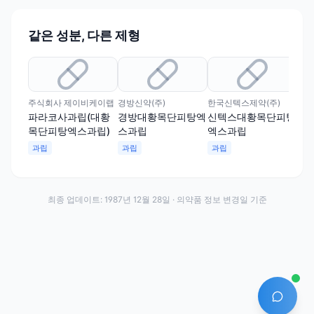
같은 성분, 다른 제형
유
주식회사 제이비케이랩
경방신약(주)
한국신텍스제약(주)
(주
파라코사과립(대황
경방대황목단피탕엑
신텍스대황목단피탕
아
목단피탕엑스과립)
스과립
엑스과립
탕
과립
과립
과립
과
최종 업데이트:
1987년 12월 28일
· 의약품 정보 변경일 기준
AI 에