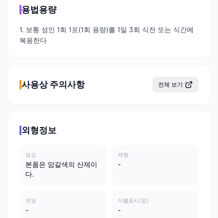
용법용량
1. 보통 성인 1회 1포(1회 용량)를 1일 3회 식전 또는 식간에
복용한다
사용상 주의사항
전체 보기
외형정보
성상
제형
본품은 암갈색의 산제이
-
다.
모양
식별표시(앞)
-
-