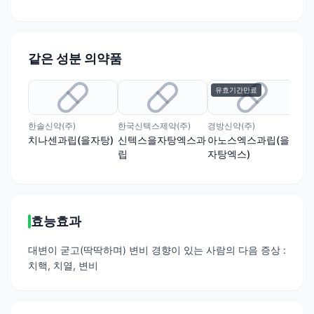
같은 성분 의약품
유효기간만료
유
한솔신약(주)
한국신텍스제약(주)
경방신약(주)
경진
치나센과립(을자탕)
신텍스을자탕엑스과
아노스엑스과립(을
경
립
자탕엑스)
효능효과
대변이 굳고(딱딱하며) 변비 경향이 있는 사람의 다음 증상 :
치핵, 치열, 변비