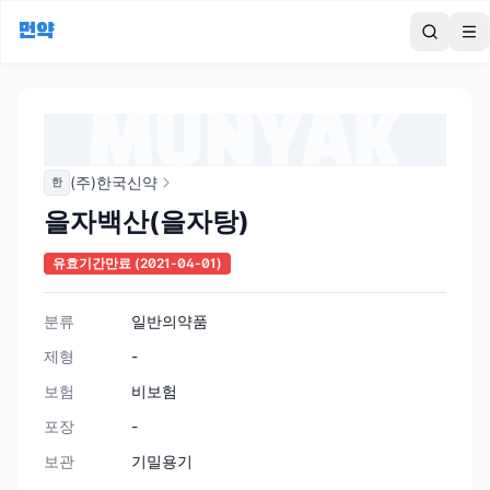
먼약
To
(주)한국신약
한
을자백산(을자탕)
유효기간만료
(2021-04-01)
분류
일반의약품
제형
-
보험
비보험
포장
-
보관
기밀용기