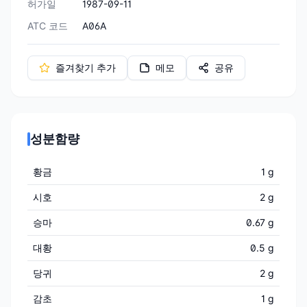
허가일
1987-09-11
ATC 코드
A06A
즐겨찾기 추가
메모
공유
성분함량
황금
1 g
시호
2 g
승마
0.67 g
대황
0.5 g
당귀
2 g
감초
1 g