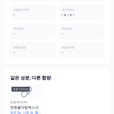
식별표시(뒤)
크기(mm)
-
- x - x -
색상(앞)
색상(뒤)
-
-
분할선(앞)
분할선(뒤)
-
-
같은 성분, 다른 함량
유효기간만료
한중제약(주)
한중을자탕엑스산
당귀 2g · 시호 1g · 황금 1g · 감초 1g · 승마 0.67g · 대황 0.5g