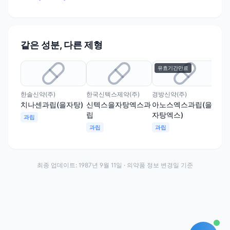
같은 성분, 다른 제형
유효기간만료
유
한솔신약(주)
한국신텍스제약(주)
경방신약(주)
경진
치나센과립(을자탕)
신텍스을자탕엑스과
아노스엑스과립(을
경
립
자탕엑스)
과립
과
과립
과립
최종 업데이트:
1987년 9월 11일
· 의약품 정보 변경일 기준