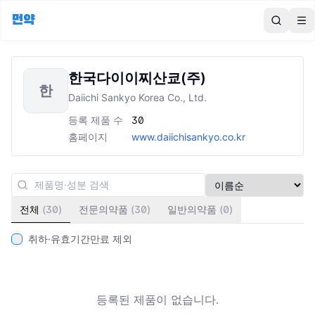
먼약
To
한국다이이찌산쿄(주)
한
Daiichi Sankyo Korea Co., Ltd.
등록 제품 수
30
홈페이지
www.daiichisankyo.co.kr
전체
(
30
)
전문의약품
(
30
)
일반의약품
(
0
)
취하·유효기간만료 제외
등록된 제품이 없습니다.