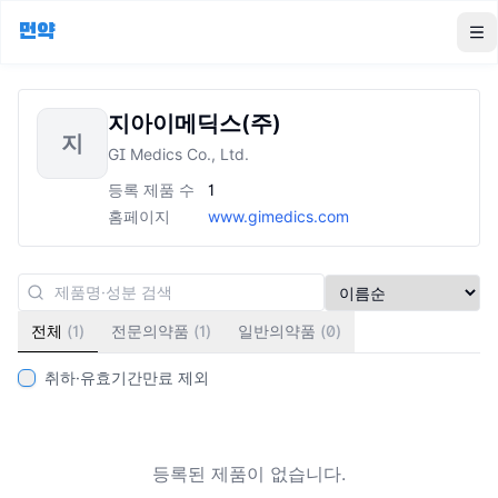
먼약
To
지아이메딕스(주)
지
GI Medics Co., Ltd.
등록 제품 수
1
홈페이지
www.gimedics.com
전체
(
1
)
전문의약품
(
1
)
일반의약품
(
0
)
취하·유효기간만료 제외
등록된 제품이 없습니다.