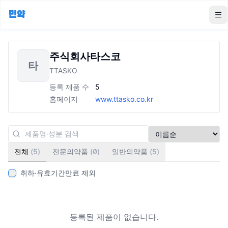
먼약
To
주식회사타스코
타
TTASKO
등록 제품 수
5
홈페이지
www.ttasko.co.kr
전체
(
5
)
전문의약품
(
0
)
일반의약품
(
5
)
취하·유효기간만료 제외
등록된 제품이 없습니다.