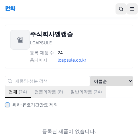
먼약
To
주식회사엘캡슐
엘
LCAPSULE
등록 제품 수
24
홈페이지
lcapsule.co.kr
전체
(
24
)
전문의약품
(
0
)
일반의약품
(
24
)
취하·유효기간만료 제외
등록된 제품이 없습니다.