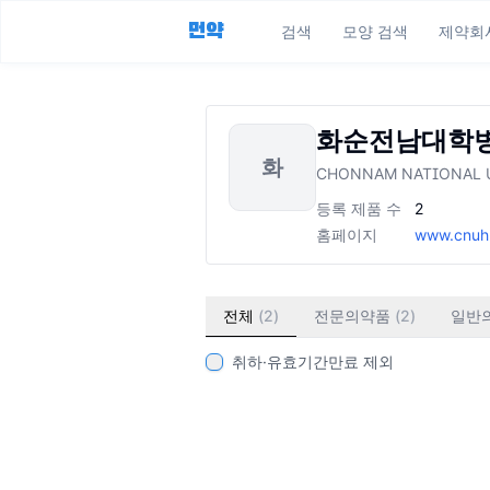
먼약
검색
모양 검색
제약회
화순전남대학
화
CHONNAM NATIONAL 
등록 제품 수
2
홈페이지
www.cnuh
전체
(
2
)
전문의약품
(
2
)
일반
취하·유효기간만료 제외