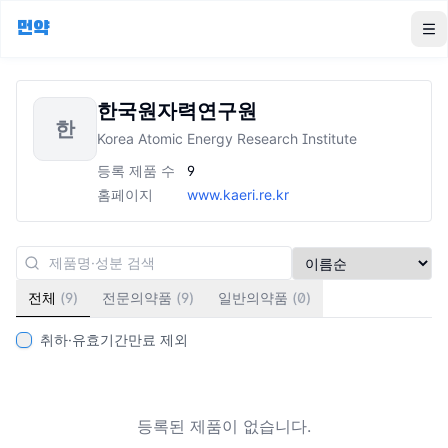
먼약
To
한국원자력연구원
한
Korea Atomic Energy Research Institute
등록 제품 수
9
홈페이지
www.kaeri.re.kr
전체
(
9
)
전문의약품
(
9
)
일반의약품
(
0
)
취하·유효기간만료 제외
등록된 제품이 없습니다.