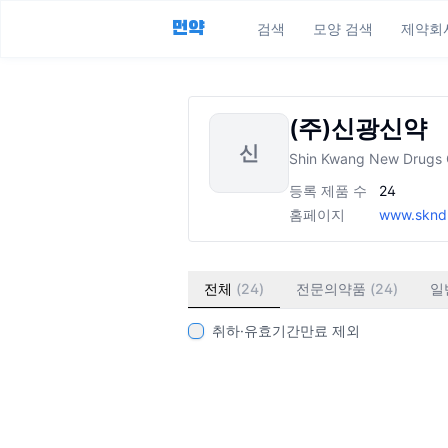
먼약
검색
모양 검색
제약회
(주)신광신약
신
Shin Kwang New Drugs C
등록 제품 수
24
홈페이지
www.sknd.
전체
(
24
)
전문의약품
(
24
)
일
취하·유효기간만료 제외