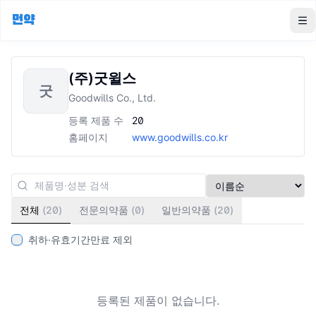
먼약
To
(주)굿윌스
굿
Goodwills Co., Ltd.
등록 제품 수
20
홈페이지
www.goodwills.co.kr
전체
(
20
)
전문의약품
(
0
)
일반의약품
(
20
)
취하·유효기간만료 제외
등록된 제품이 없습니다.