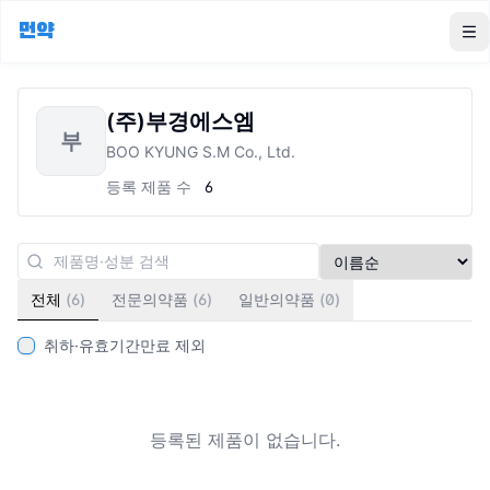
먼약
To
(주)부경에스엠
부
BOO KYUNG S.M Co., Ltd.
등록 제품 수
6
전체
(
6
)
전문의약품
(
6
)
일반의약품
(
0
)
취하·유효기간만료 제외
등록된 제품이 없습니다.