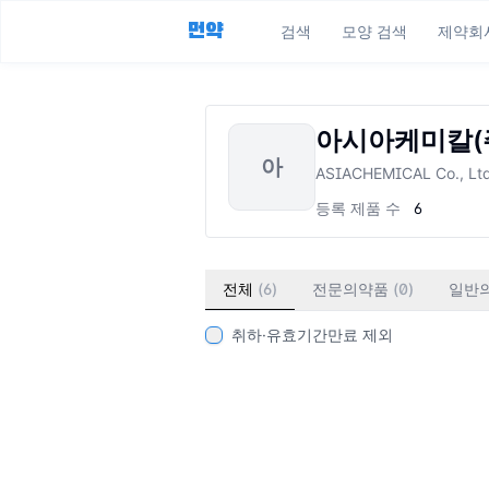
먼약
검색
모양 검색
제약회
아시아케미칼(
아
ASIACHEMICAL Co., Lt
등록 제품 수
6
전체
(
6
)
전문의약품
(
0
)
일반
취하·유효기간만료 제외