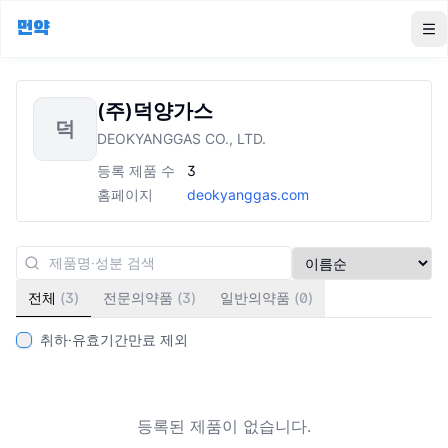
먼약
To
(주)덕양가스
덕
DEOKYANGGAS CO., LTD.
등록 제품 수
3
홈페이지
deokyanggas.com
전체
(
3
)
전문의약품
(
3
)
일반의약품
(
0
)
취하·유효기간만료 제외
등록된 제품이 없습니다.