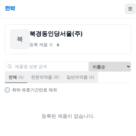
먼약
To
북경동인당서울(주)
북
등록 제품 수
6
전체
(
6
)
전문의약품
(
0
)
일반의약품
(
6
)
취하·유효기간만료 제외
등록된 제품이 없습니다.