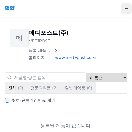
먼약
To
메디포스트(주)
메
MEDIPOST
등록 제품 수
2
홈페이지
www.medi-post.co.kr
전체
(
2
)
전문의약품
(
2
)
일반의약품
(
0
)
취하·유효기간만료 제외
등록된 제품이 없습니다.