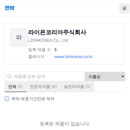
먼약
To
라이온코리아주식회사
라
LIONKOREA Co., Ltd
등록 제품 수
5
홈페이지
www.lionkorea.co.kr
전체
(
5
)
전문의약품
(
0
)
일반의약품
(
5
)
취하·유효기간만료 제외
등록된 제품이 없습니다.