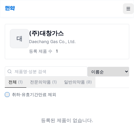
먼약
To
(주)대창가스
대
Daechang Gas Co., Ltd.
등록 제품 수
1
전체
(
1
)
전문의약품
(
1
)
일반의약품
(
0
)
취하·유효기간만료 제외
등록된 제품이 없습니다.