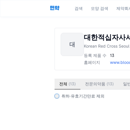
먼약
검색
모양 검색
제약회
대한적십자사
대
Korean Red Cross Seou
등록 제품 수
13
홈페이지
www.blood
전체
(
13
)
전문의약품
(
13
)
일
취하·유효기간만료 제외