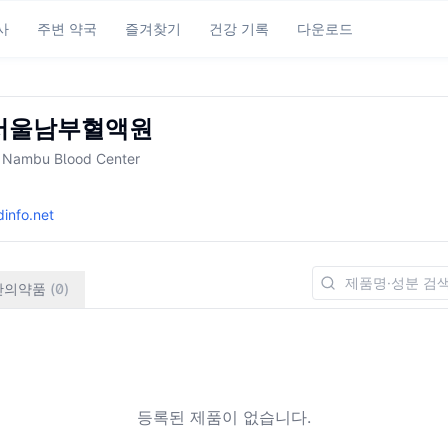
사
주변 약국
즐겨찾기
건강 기록
다운로드
서울남부혈액원
l Nambu Blood Center
info.net
반의약품
(
0
)
등록된 제품이 없습니다.