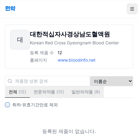
먼약
To
대한적십자사경상남도혈액원
대
Korean Red Cross Gyeongnam Blood Center
등록 제품 수
12
홈페이지
www.bloodinfo.net
전체
(
12
)
전문의약품
(
12
)
일반의약품
(
0
)
취하·유효기간만료 제외
등록된 제품이 없습니다.