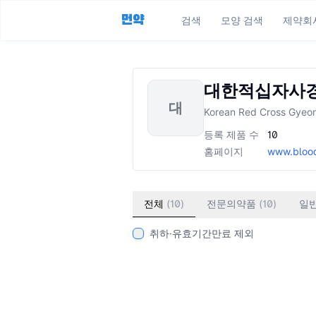
먼약
검색
모양 검색
제약회
대한적십자사
대
Korean Red Cross Gyeon
등록 제품 수
10
홈페이지
www.blood
전체
(
10
)
전문의약품
(
10
)
일
취하·유효기간만료 제외