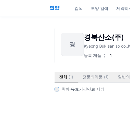
먼약
검색
모양 검색
제약회
경북산소(주)
경
Kyeong Buk san so co.,l
등록 제품 수
1
전체
(
1
)
전문의약품
(
1
)
일반의
취하·유효기간만료 제외