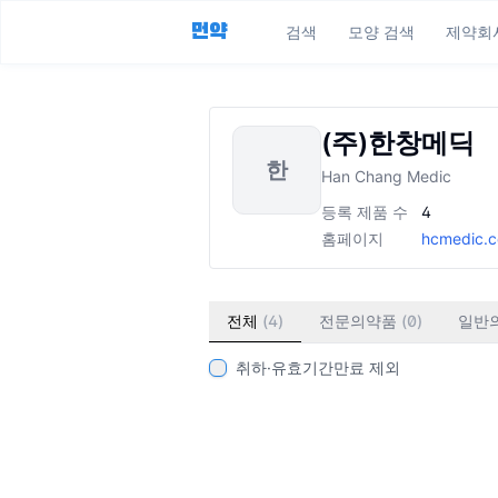
먼약
검색
모양 검색
제약회
(주)한창메딕
한
Han Chang Medic
등록 제품 수
4
홈페이지
hcmedic.c
전체
(
4
)
전문의약품
(
0
)
일반
취하·유효기간만료 제외