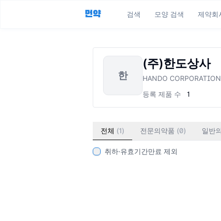
먼약
검색
모양 검색
제약회
(주)한도상사
한
HANDO CORPORATION
등록 제품 수
1
전체
(
1
)
전문의약품
(
0
)
일반
취하·유효기간만료 제외