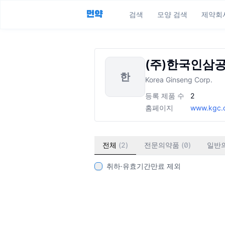
먼약
검색
모양 검색
제약회
(주)한국인삼
한
Korea Ginseng Corp.
등록 제품 수
2
홈페이지
www.kgc.c
전체
(
2
)
전문의약품
(
0
)
일반
취하·유효기간만료 제외