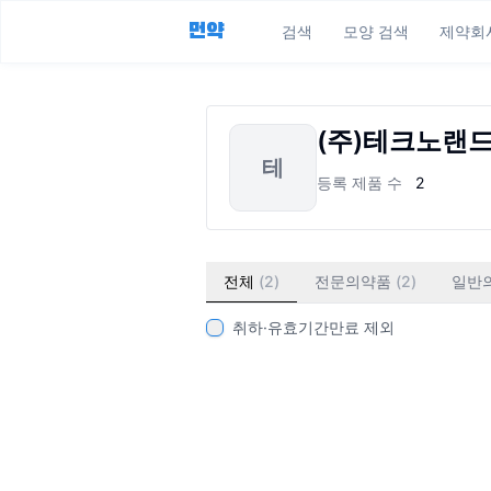
먼약
검색
모양 검색
제약회
(주)테크노랜
테
등록 제품 수
2
전체
(
2
)
전문의약품
(
2
)
일반
취하·유효기간만료 제외