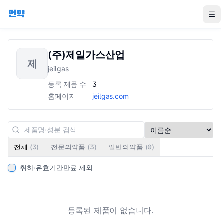
먼약
To
(주)제일가스산업
제
jeilgas
등록 제품 수
3
홈페이지
jeilgas.com
전체
(
3
)
전문의약품
(
3
)
일반의약품
(
0
)
취하·유효기간만료 제외
등록된 제품이 없습니다.