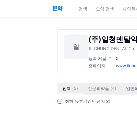
먼약
검색
모양 검색
제약회
(주)일청덴탈
일
IL CHUNG DENTAL Co.
등록 제품 수
5
홈페이지
www.ilchu
전체
(
5
)
전문의약품
(
4
)
일반
취하·유효기간만료 제외