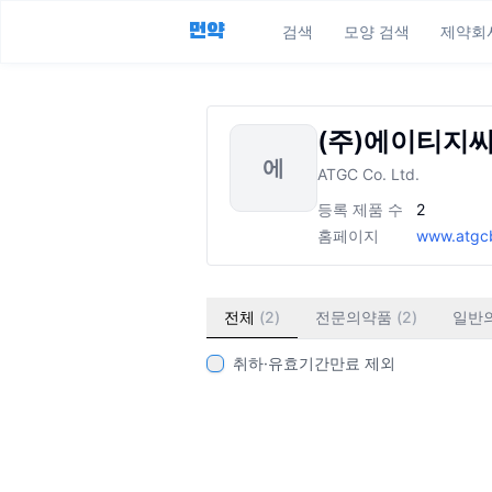
먼약
검색
모양 검색
제약회
(주)에이티지
에
ATGC Co. Ltd.
등록 제품 수
2
홈페이지
www.atgc
전체
(
2
)
전문의약품
(
2
)
일반
취하·유효기간만료 제외