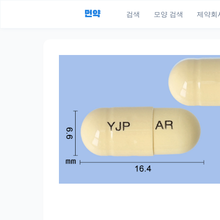
먼약
검색
모양 검색
제약회