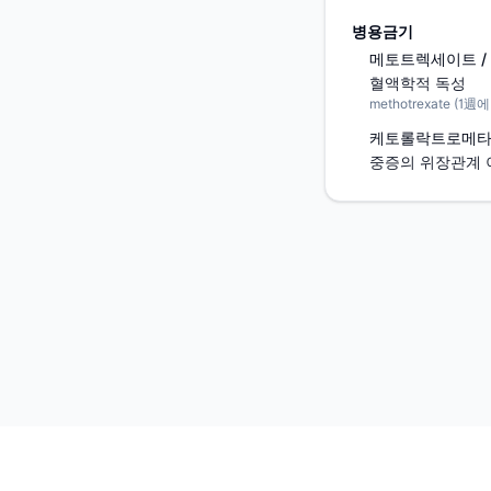
병용금기
메토트렉세이트 / Me
혈액학적 독성
methotrexate (1
케토롤락트로메타민 / 
중증의 위장관계