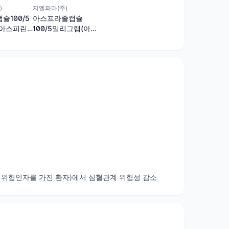
)
지엘파마(주)
슐100/5
아스프라졸캡슐
아스피린,
100/5밀리그램(아스
)
피린,라베프라졸)
적 위험인자를 가진 환자)에서 심혈관계 위험성 감소