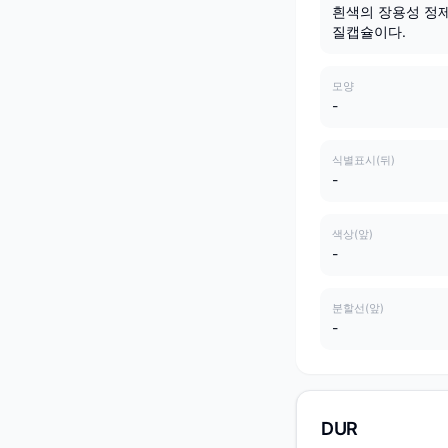
흰색의 장용성 정제
질캡슐이다.
모양
-
식별표시(뒤)
-
색상(앞)
-
분할선(앞)
-
DUR