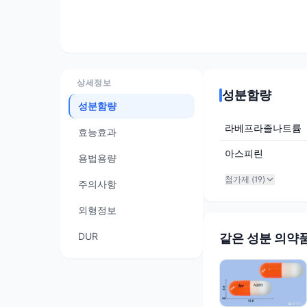
상세정보
성분함량
성분함량
라베프라졸나트륨
효능효과
아스피린
용법용량
첨가제 (
19
)
주의사항
외형정보
DUR
같은 성분 의약