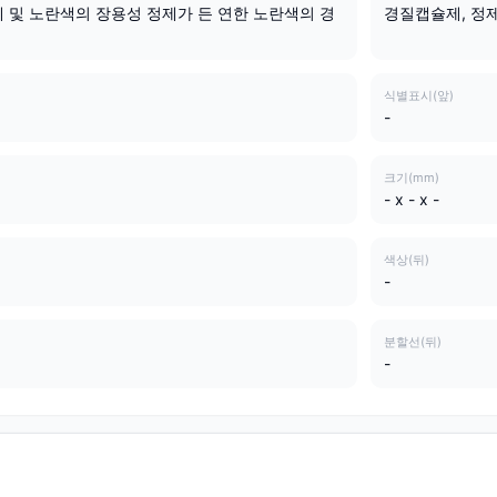
 및 노란색의 장용성 정제가 든 연한 노란색의 경
경질캡슐제, 정
식별표시(앞)
-
크기(mm)
- x - x -
색상(뒤)
-
분할선(뒤)
-