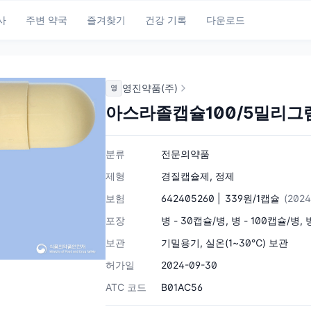
사
주변 약국
즐겨찾기
건강 기록
다운로드
영진약품(주)
영
아스라졸캡슐100/5밀리그
분류
전문의약품
제형
경질캡슐제, 정제
보험
642405260 |
339원/1캡슐
(2024
포장
병 - 30캡슐/병, 병 - 100캡슐/병, 
보관
기밀용기, 실온(1~30℃) 보관
허가일
2024-09-30
ATC 코드
B01AC56