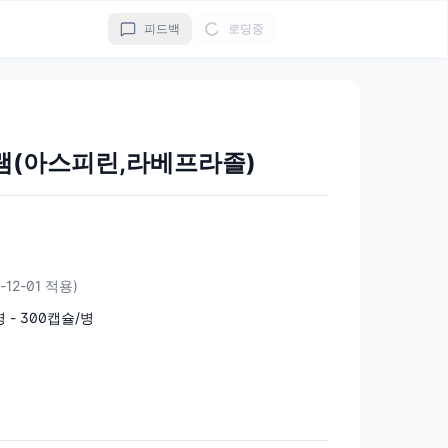
피드백
로딩중
램(아스피린,라베프라졸)
-12-01 적용)
병 - 300캡슐/병