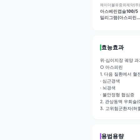
제이더블유중외제약(주)
아스베린캡슐100/5
밀리그램(아스피린,
라베프라졸)
효능효과
위·십이지장 궤양 
○ 아스피린
1. 다음 질환에서 혈
· 심근경색
· 뇌경색
· 불안정형 협심증
2. 관상동맥 우회술(
3. 고위험군환자(허
용법용량