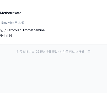
thotrexate
週에 15mg 이상 투여시)
Ketorolac Tromethamine
 이상반응
최종 업데이트:
2025년 4월 15일
· 의약품 정보 변경일 기준
·
·
이용약관
개인정보처리방침
About