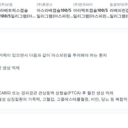
(주)보령
(주)휴온스
(주)한국파마
동광제약(주
라베트릭스캡슐
아스라베캡슐100/5
아라텍트캡슐100/5
라베피린캡
100/5밀리그램(아스
밀리그램(아스피린,
밀리그램(아스피린,
밀리그램(
피린,라베프라졸)
라베프라졸)
라베프라졸)
라베프라졸
과거력이 있으면서 다음과 같이 아스피린을 투여해야 하는 환자
전 생성 억제
CABG) 또는 경피경관 관상동맥 성형술(PTCA) 후 혈전 생성 억제
혈성 심장질환의 가족력, 고혈압, 고콜레스테롤혈증, 비만, 당뇨 등 복합