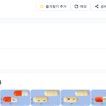
즐겨찾기 추가
메모
공
품