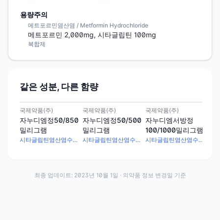
용량주의
메트포르민염산염 / Metformin Hydrochloride
메트포르민 2,000mg, 시타글립틴 100mg
복합제
같은 성분, 다른 함량
국제약품(주)
국제약품(주)
국제약품(주)
국제
자누디엠정50/850
자누디엠정50/500
자누디엠서방정
자
밀리그램
밀리그램
100/1000밀리그램
50
시타글립틴염산염수화물 56.69mg · 메트포르민염산염 850mg
시타글립틴염산염수화물 56.69mg · 메트포르민염산염 500mg
시타글립틴염산염수화물 113.37mg · 메트포르민염산염 1000mg
최종 업데이트:
2023년 10월 1일
· 의약품 정보 변경일 기준