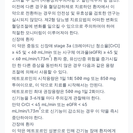
이전에 다른 경구용 혈당강하제로 치료하던 환자에서 이
약으로 전환하는 경우의 안전성 및 유효성을 검토한 연구는
실시되지 않았다. 제2형 당뇨병 치료요법의 어떠한 변화도
혈당조절에 변화를 일으킬 수 있으므로 주의하여야 하며
적절한 모니터링이 이루어져야 한다.
신장애 환자
이 약은 중등도 신장애 stage 3a (크레아티닌 청소율[CrCl]
≥ 45 및 < 60 mL/min 또는 사구체 여과율(eGFR) ≥ 45 및
2
< 60 mL/min/1.73m
) 환자 중, 유산산증 위험을 증가시킬
만 한 다른 증상을 동반하지 않은 경우 다음과 같은 용량
조절에 의해서 사용할 수 있다.
메트포르민의 시작용량은 1일 1회 500 mg 또는 850 mg
투여이므로, 이 약으로 치료를 시작해서는 안된다.
메트포르민 최대 권장용량은 500 mg 1일 2회이다.
신기능을 3-6개월 마다 주의깊게 관찰해야 한다.
만약 CrCl < 45 mL/min 또는 eGFR < 45
2
mL/min/1.73m
으로 신기능이 감소되는 경우 이 약을 즉시
중단하여야 한다.
간장애 환자
이 약은 메트포르민 성분으로 인해 간기능 장애 환자에게