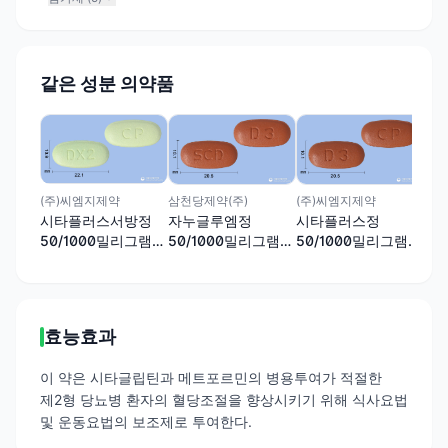
같은 성분 의약품
(주
글
50
(주)씨엠지제약
삼천당제약(주)
(주)씨엠지제약
시타플러스서방정
자누글루엠정
시타플러스정
50/1000밀리그램
50/1000밀리그램
50/1000밀리그램
(시타글립틴,메트포
(시타글립틴염산염
(시타글립틴,메트포
르민)
수화물/메트포르민
르민)
염산염)
효능효과
이 약은 시타글립틴과 메트포르민의 병용투여가 적절한
제2형 당뇨병 환자의 혈당조절을 향상시키기 위해 식사요법
및 운동요법의 보조제로 투여한다.