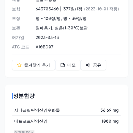
보험
643705460 |
377원/1정
(2023-10-01 적용)
포장
병 - 100정/병, 병 - 30정/병
보관
밀폐용기, 실온(1-30℃)보관
허가일
2023-03-13
ATC 코드
A10BD07
즐겨찾기 추가
메모
공유
성분함량
시타글립틴염산염수화물
56.69 mg
메트포르민염산염
1000 mg
첨가제 (
5
)