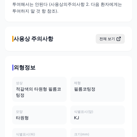
투여해서는 안된다 (사용상의주의사항 2. 다음 환자에게는
투여하지 말 것 항 참조).
사용상 주의사항
전체 보기
외형정보
성상
제형
적갈색의 타원형 필름코
필름코팅정
팅정
모양
식별표시(앞)
타원형
KJ
식별표시(뒤)
크기(mm)