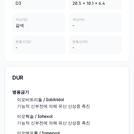
D3
20.5 x 10.1 x 6.4
색상(앞)
색상(뒤)
갈색
-
분할선(앞)
분할선(뒤)
-
-
DUR
병용금기
이오비트리돌 / Iobitridol
기능적 신부전에 의해 유산 산성증 촉진
이오헥솔 / Iohexol
기능적 신부전에 의해 유산 산성증 촉진
이오메프롤 / Iomeprol