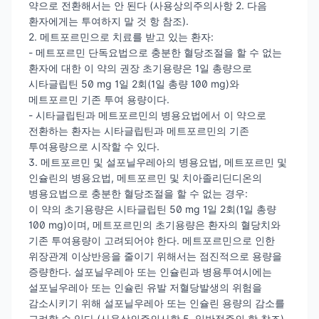
약으로 전환해서는 안 된다 (사용상의주의사항 2. 다음
환자에게는 투여하지 말 것 항 참조).
2. 메트포르민으로 치료를 받고 있는 환자:
- 메트포르민 단독요법으로 충분한 혈당조절을 할 수 없는
환자에 대한 이 약의 권장 초기용량은 1일 총량으로
시타글립틴 50 mg 1일 2회(1일 총량 100 mg)와
메트포르민 기존 투여 용량이다.
- 시타글립틴과 메트포르민의 병용요법에서 이 약으로
전환하는 환자는 시타글립틴과 메트포르민의 기존
투여용량으로 시작할 수 있다.
3. 메트포르민 및 설포닐우레아의 병용요법, 메트포르민 및
인슐린의 병용요법, 메트포르민 및 치아졸리딘디온의
병용요법으로 충분한 혈당조절을 할 수 없는 경우:
이 약의 초기용량은 시타글립틴 50 mg 1일 2회(1일 총량
100 mg)이며, 메트포르민의 초기용량은 환자의 혈당치와
기존 투여용량이 고려되어야 한다. 메트포르민으로 인한
위장관계 이상반응을 줄이기 위해서는 점진적으로 용량을
증량한다. 설포닐우레아 또는 인슐린과 병용투여시에는
설포닐우레아 또는 인슐린 유발 저혈당발생의 위험을
감소시키기 위해 설포닐우레아 또는 인슐린 용량의 감소를
고려할 수 있다 (사용상의주의사항 5. 일반적주의 항 참조).