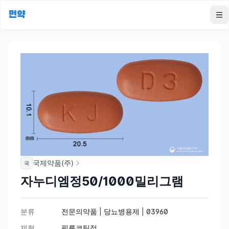
먼약
To
국제약품(주)
국
자누디엠정50/1000밀리그램
분류
전문의약품 | 당뇨병용제 | 03960
제형
필름코팅정