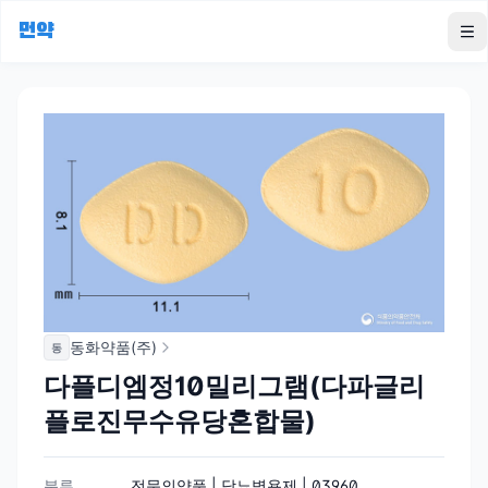
먼약
To
동화약품(주)
동
다플디엠정10밀리그램(다파글리
플로진무수유당혼합물)
분류
전문의약품 | 당뇨병용제 | 03960