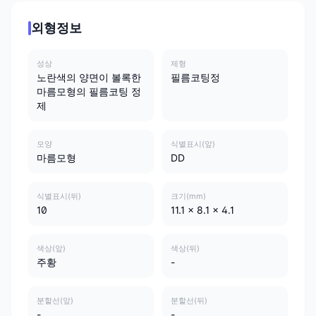
외형정보
성상
제형
노란색의 양면이 볼록한
필름코팅정
마름모형의 필름코팅 정
제
모양
식별표시(앞)
마름모형
DD
식별표시(뒤)
크기(mm)
10
11.1 x 8.1 x 4.1
색상(앞)
색상(뒤)
주황
-
분할선(앞)
분할선(뒤)
-
-