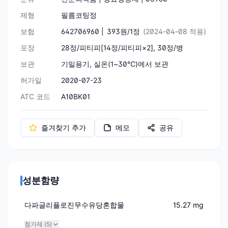
제형
필름코팅정
보험
642706960 |
393원/1정
(2024-04-08 적용)
포장
28정/피티피[14정/피티피×2], 30정/병
보관
기밀용기, 실온(1~30℃)에서 보관
허가일
2020-07-23
ATC 코드
A10BK01
즐겨찾기 추가
메모
공유
성분함량
다파글리플로진무수유당혼합물
15.27 mg
첨가제 (
5
)