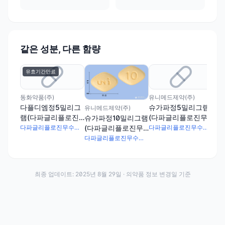
같은 성분, 다른 함량
유효기간만료
유
동화약품(주)
유니메드제약(주)
신일
다플디엠정5밀리그
슈가파정5밀리그램
포
유니메드제약(주)
램(다파글리플로진
(다파글리플로진무
램
슈가파정10밀리그램
무수유당혼합물)
수유당혼합물)(수출
무
(다파글리플로진무
다파글리플로진무수유당혼합물 7.635mg
다파글리플로진무수유당혼합물
용)
수유당혼합물)
다파글리플로진무수유당혼합물
최종 업데이트:
2025년 8월 29일
· 의약품 정보 변경일 기준