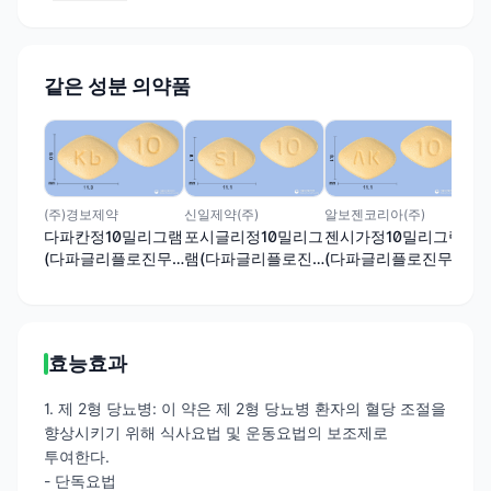
같은 성분 의약품
한화
포
램
무
(주)경보제약
신일제약(주)
알보젠코리아(주)
다파칸정10밀리그램
포시글리정10밀리그
젠시가정10밀리그램
(다파글리플로진무
램(다파글리플로진
(다파글리플로진무
수유당혼합물)
무수유당혼합물)
수유당혼합물)
효능효과
1. 제 2형 당뇨병: 이 약은 제 2형 당뇨병 환자의 혈당 조절을
향상시키기 위해 식사요법 및 운동요법의 보조제로
투여한다.
- 단독요법