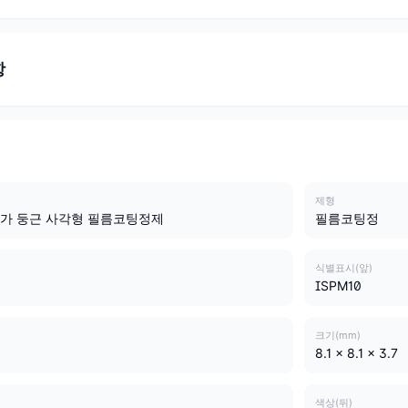
항
제형
가 둥근 사각형 필름코팅정제
필름코팅정
식별표시(앞)
ISPM10
크기(mm)
8.1 x 8.1 x 3.7
색상(뒤)