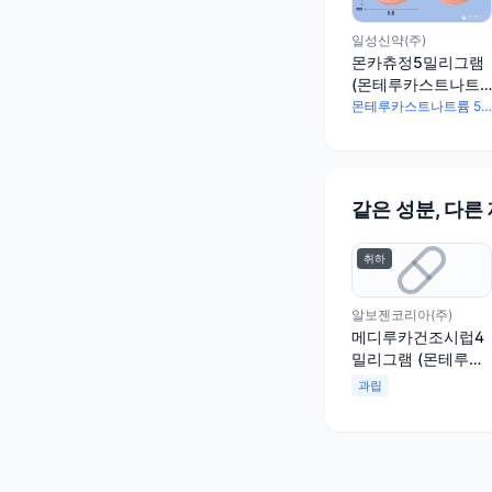
일성신약(주)
몬카츄정5밀리그램
(몬테루카스트나트
륨)
몬테루카스트나트륨 5.2mg
같은 성분, 다른
취하
알보젠코리아(주)
메디루카건조시럽4
밀리그램 (몬테루카
스트나트륨)
과립