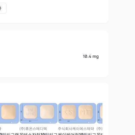
유
10.4 mg
(주)휴온스메디텍
약
주식회사케이에스제약
(주)마더스제약
몬테스칸정10밀리그
0밀리그램
케이레어정10밀리그
몬테엠정10mg(몬테