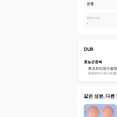
분홍
분할선(앞)
-
DUR
효능군중복
류코트리엔수용체
몬테루카스트나트륨 / Mo
같은 성분, 다른