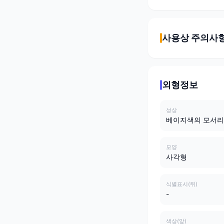
사용상 주의사
외형정보
성상
베이지색의 모서리
모양
사각형
식별표시(뒤)
-
색상(앞)