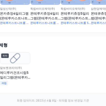
일성신약(주)
독립바이오제약(주)
독립바이오제약(주)
삼천당제약(
몬카츄정4밀리그램
몬테루키츄정4밀리
몬테루키츄정5밀리
몬테큐츄
(몬테루카스트나트
그램(몬테루카스트
그램(몬테루카스트
램(몬테
륨)
나트륨)
나트륨)
트륨)
몬테루카스트나트륨 4.16mg
몬테루카스트나트륨 4.16mg
몬테루카스트나트륨 5.2mg
 제형
취하
알보젠코리아(주)
메디루카건조시럽5
밀리그램(몬테루카
스트나트륨)
과립
최종 업데이트:
2023년 4월 8일
· 의약품 정보 변경일 기준