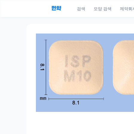
먼약
검색
모양 검색
제약회