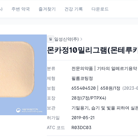
사
주변 약국
즐겨찾기
건강 기록
다운로드
일성신약(주)
일
몬카정10밀리그램(몬테루
분류
전문의약품 | 기타의 알레르기용약 | 
제형
필름코팅정
보험
655404520 |
658원/1정
(2023-
포장
28정(7정/PTPX4)
보관
기밀용기, 습기 및 빛을 피하여 실온
허가일
2019-05-21
ATC 코드
R03DC03