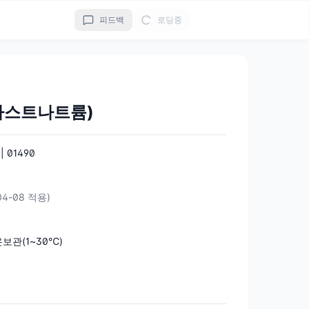
피드백
로딩중
카스트나트륨)
01490
04-08 적용)
보관(1~30℃)