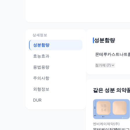
상세정보
성분함량
성분함량
몬테루카스트나트
효능효과
첨가제 (
7
)
용법용량
주의사항
외형정보
같은 성분 의약
DUR
엔비케이제약(주)
몬테케이정10밀리그