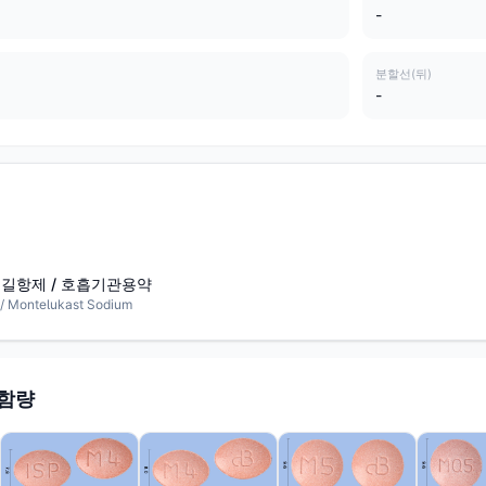
-
분할선(뒤)
-
길항제 / 호흡기관용약
ntelukast Sodium
 함량