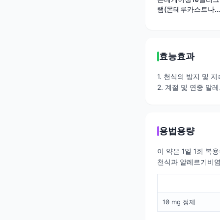
램(몬테루카스트나
트륨)
효능효과
1. 천식의 방지 및 
2. 계절 및 연중 
용법용량
이 약은 1일 1회 
천식과 알레르기비염이 
10 mg 정제