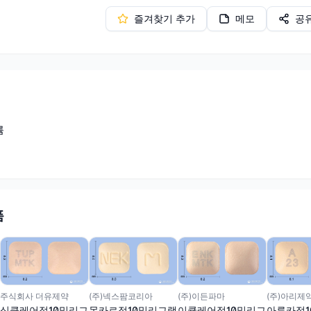
즐겨찾기 추가
메모
공
륨
품
(주)넥스팜코리아
주식회사 더유제약
(주)이든파마
(주)아리제
몬카르정10밀리그램
싱클레어정10밀리그
이큘레어정10밀리그
아루카정1