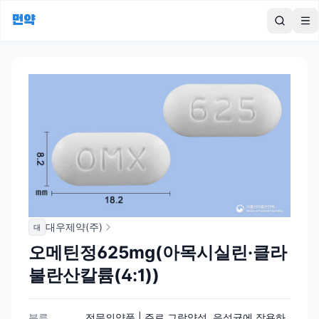
먼약
To
대우제약(주)
대
오메틴정625mg(아목시실린·클라
불란산칼륨(4:1))
분류
전문의약품 | 주로 그람양성, 음성균에 작용하