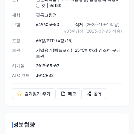
는 것 | 06180
제형
필름코팅정
보험
649605050 |
삭제
(2025-11-01 적용)
483원/1정
(2023-09-05 적용)
포장
60정/PTP (4정x15)
보관
기밀용기(방습포장), 25℃이하의 건조한 곳에
보관
허가일
2019-05-07
ATC 코드
J01CR02
즐겨찾기 추가
메모
공유
성분함량