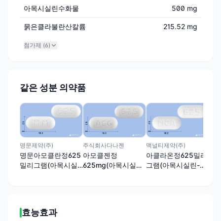
아목시실린수화물
500 mg
묽은클라불란산칼륨
215.52 mg
첨가제 (
6
)
같은 성분 의약품
동성
크
그
라불
명문제약(주)
주식회사다나젠
맥널티제약(주)
명문아모클란정625
아모클젠정
아클라온정625밀리
밀리그램(아목시실
625mg(아목시실린-
그램(아목시실린-클
린-클라불란산칼륨
클라불란산칼륨
라불란산칼륨(4:1))
(4:1))
(4:1))
효능효과