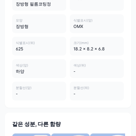
장방형 필름코팅정
모양
식별표시(앞)
장방형
OMX
식별표시(뒤)
크기(mm)
625
18.2 x 8.2 x 6.8
색상(앞)
색상(뒤)
하양
-
분할선(앞)
분할선(뒤)
-
-
같은 성분, 다른 함량