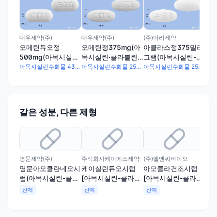
(주
오
그
라불
대우제약(주)
대우제약(주)
(주)아리제약
오메틴듀오정
오메틴정375mg(아
아클라스정375밀리
500mg(아목시실린·
목시실린·클라불란
그램(아목시실린-클
클라불란산칼륨
산칼륨(2:1))
라불란산칼륨(2:1))
아목시실린수화물 437.5mg · 묽은클라불란산칼륨 107.76mg
아목시실린수화물 250mg · 묽은클라불란산칼륨 215.52mg
아목시실린수화물 250mg · 묽은클라불란산칼륨 212.73mg
(7:1))
같은 성분, 다른 제형
명문제약(주)
주식회사케이에스제약
(주)엘앤씨바이오
주식
명문아모클란네오시
케이실린듀오시럽
아모클라건조시럽
오
럽(아목시실린-클라
[아목시실린-클라불
[아목시실린-클라불
[
불란산칼륨14:1)
란산칼륨(7:1)]
란산칼륨(7:1)]
란산
산제
산제
산제
산