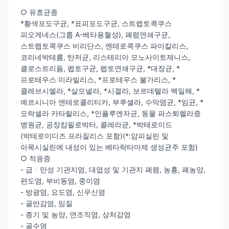
○ 유효균종
*황색포도구균, *표피포도구균, 스트렙토콕쿠스
피오게네스(그룹 A-베타용혈성), 폐렴연쇄구균,
스트렙토콕쿠스 비리단스, 엔테로콕쿠스 파이칼리스,
코리네박테륨, 탄저균, 리스테리아 모노사이토제니스,
클로스트리듐, 펩토구균, 펩토연쇄구균, *대장균, *
프로테우스 미라빌리스, *프로테우스 불가리스, *
클레브시엘라, *살모넬라, *시겔라, 보르데텔라 백일해, *
예르시니아 엔테로콜리티카, 부루셀라, 수막염균, *임균, *
모락셀라 카타랄리스, *인플루엔자균, 동물 파스퇴렐라증
병원균, 공장캄필로박터, 콜레라균, *박테로이드
(박테로이디즈 프라질리스 포함)(*:암피실린 및
아목시실린에 내성이 있는 베타락타마제 생성균주 포함)
○ 적응증
- 급ㆍ만성 기관지염, 대엽성 및 기관지 폐렴, 농흉, 폐농양,
편도염, 부비동염, 중이염
- 방광염, 요도염, 신우신염
- 골반감염, 임질
- 종기 및 농양, 연조직염, 상처감염
- 골수염