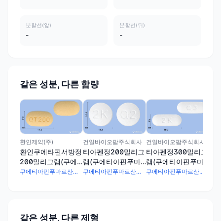
분할선(앞)
분할선(뒤)
-
-
같은 성분, 다른 함량
(주
비
리
푸
환인제약(주)
건일바이오팜주식회사
건일바이오팜주식회사
환인쿠에타핀서방정
티아펜정200밀리그
티아펜정300밀리그
200밀리그램(쿠에
램(쿠에티아핀푸마
램(쿠에티아핀푸마
티아핀푸마르산염)
르산염)
르산염)
쿠에티아핀푸마르산염 230.26mg
쿠에티아핀푸마르산염 230.26mg
쿠에티아핀푸마르산염 345.39mg
같은 성분, 다른 제형