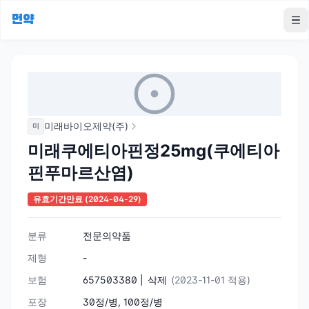
먼약
To
미래바이오제약(주)
미
미래쿠에티아핀정25mg(쿠에티아
핀푸마르산염)
유효기간만료
(2024-04-29)
분류
전문의약품
제형
-
보험
657503380 |
삭제
(2023-11-01 적용)
포장
30정/병, 100정/병