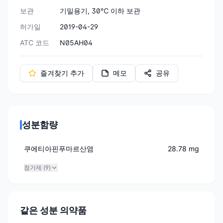
보관
기밀용기, 30℃ 이하 보관
허가일
2019-04-29
ATC 코드
N05AH04
즐겨찾기 추가
메모
공유
성분함량
쿠에티아핀푸마르산염
28.78 mg
첨가제 (
9
)
같은 성분 의약품