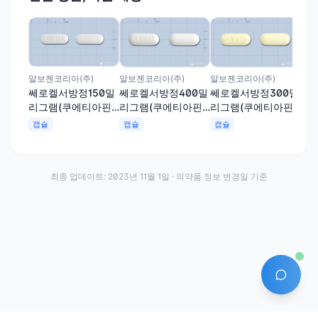
알보
쎄
리
푸
캡
알보젠코리아(주)
알보젠코리아(주)
알보젠코리아(주)
쎄로켈서방정150밀
쎄로켈서방정400밀
쎄로켈서방정300밀
리그램(쿠에티아핀
리그램(쿠에티아핀
리그램(쿠에티아핀
푸마르산염)
푸마르산염 )
푸마르산염 )
캡슐
캡슐
캡슐
최종 업데이트:
2023년 11월 1일
· 의약품 정보 변경일 기준
AI 에