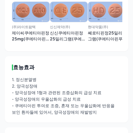
위더
세로
에
염)
(주)라이트팜텍
신신제약(주)
현대약품(주)
제이씨쿠에티아핀정
신신쿠에티아핀정
쎄로티핀정25밀리
25mg(쿠에티아핀푸
25밀리그램(쿠에티
그램(쿠에티아핀푸
마르산염)
아핀푸마르산염)
마르산염)
효능효과
1. 정신분열병
2. 양극성장애
- 양극성장애 1형과 관련된 조증삽화의 급성 치료
- 양극성장애의 우울삽화의 급성 치료
- 쿠에티아핀 투여로 조증, 혼재 또는 우울삽화에 반응을
보인 환자들에 있어서, 양극성장애의 재발방지