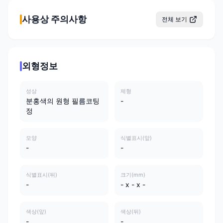
사용상 주의사항
전체 보기
외형정보
성상
제형
분홍색의 원형 필름코팅
-
정
모양
식별표시(앞)
-
-
식별표시(뒤)
크기(mm)
-
- x - x -
색상(앞)
색상(뒤)
-
-