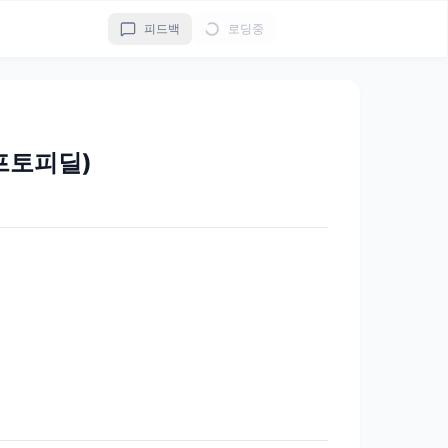
피드백
로딩중
프토피딜)