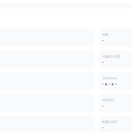
제형
-
식별표시(앞)
-
크기(mm)
- x - x -
색상(뒤)
-
분할선(뒤)
-