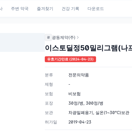
사
주변 약국
즐겨찾기
건강 기록
다운로드
광동제약(주)
광
이스토딜정50밀리그램(나
유효기간만료
(2024-04-23)
분류
전문의약품
제형
-
보험
비보험
포장
30정/병, 300정/병
보관
차광밀폐용기, 실온(1~30℃)보관
허가일
2019-04-23