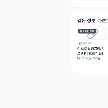
같은 성분, 다른
유효기간만료
광동제약(주)
이스토딜정75밀리
그램(나프토피딜)
나프토피딜 75mg