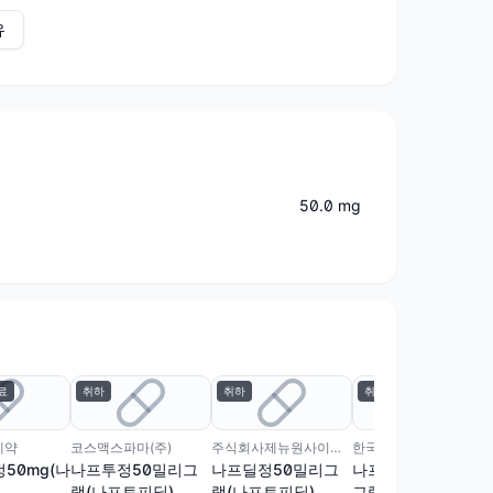
유
50.0 mg
료
취하
취하
취하
제약
코스맥스파마(주)
주식회사제뉴원사이언스
한국휴텍스제약(주)
50mg(나
나프투정50밀리그
나프딜정50밀리그
나프바스정50밀리
램(나프토피딜)
램(나프토피딜)
그램(나프토피딜)