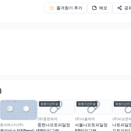
즐겨찾기 추가
메모
공
품
유효기간만료
유효기간만료
유효기간만
(주)중헌제약
(주)서울제약
(주)비보존
중헌나프토피딜정
서울나프토피딜정
나토피딜정
동아에스티(주)
50밀리그램
50밀리그램
프토피딜)
플리바스정50mg(나