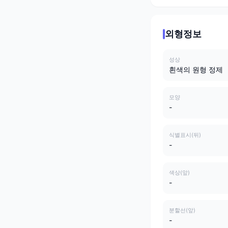
외형정보
성상
흰색의 원형 정제
모양
-
식별표시(뒤)
-
색상(앞)
-
분할선(앞)
-