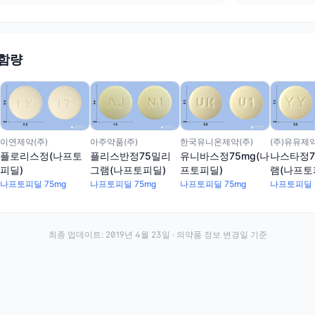
 함량
이연제약(주)
아주약품(주)
한국유니온제약(주)
(주)유유제
플로리스정(나프토
플리스반정75밀리
유니바스정75mg(나
나스타정7
피딜)
그램(나프토피딜)
프토피딜)
램(나프토
나프토피딜 75mg
나프토피딜 75mg
나프토피딜 75mg
나프토피딜 
최종 업데이트:
2019년 4월 23일
· 의약품 정보 변경일 기준