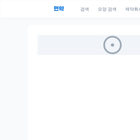
먼약
검색
모양 검색
제약회