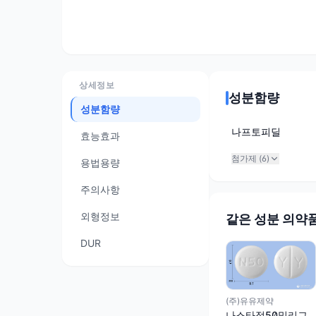
상세정보
성분함량
성분함량
나프토피딜
효능효과
첨가제 (
6
)
용법용량
주의사항
외형정보
같은 성분 의약
DUR
(주)유유제약
나스타정50밀리그