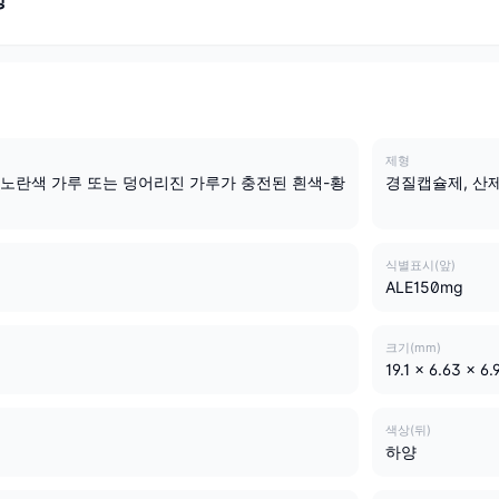
제형
 노란색 가루 또는 덩어리진 가루가 충전된 흰색-황
경질캡슐제, 산
식별표시(앞)
ALE150mg
크기(mm)
19.1 x 6.63 x 6.
색상(뒤)
하양