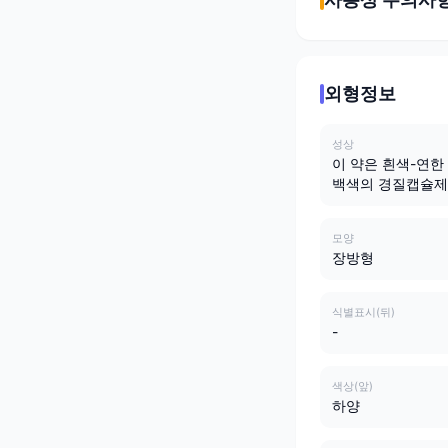
외형정보
성상
이 약은 흰색-연한
백색의 경질캡슐제
모양
장방형
식별표시(뒤)
-
색상(앞)
하양