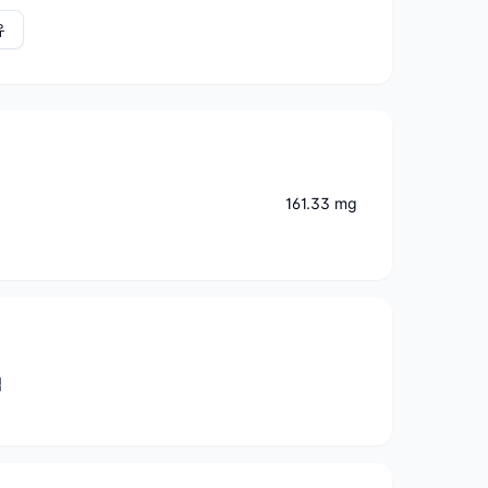
유
161.33 mg
법