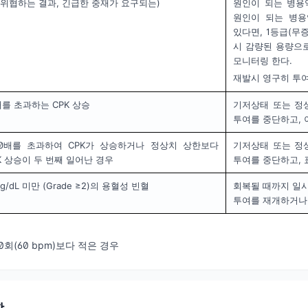
 위협하는 결과, 긴급한 중재가 요구되는)
원인이 되는 병용
원인이 되는 병용
있다면, 1등급(무
시 감량된 용량으로
모니터링 한다.
재발시 영구히 투
를 초과하는 CPK 상승
기저상태 또는 정상
투여를 중단하고, 
0배를 초과하여 CPK가 상승하거나 정상치 상한보다
기저상태 또는 정상
K 상승이 두 번째 일어난 경우
투여를 중단하고, 
/dL 미만 (Grade ≥2)의 용혈성 빈혈
회복될 때까지 일시
투여를 재개하거나
0회(60 bpm)보다 적은 경우
항