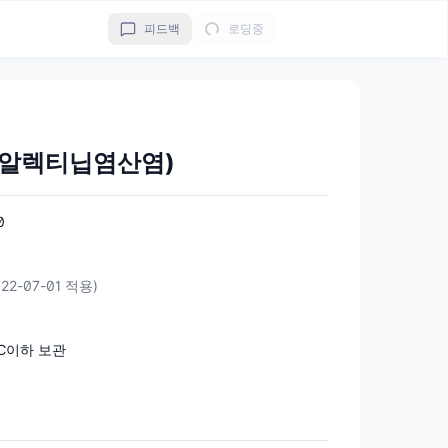
피드백
로딩중
(알렉티닙염산염)
0
022-07-01 적용)
℃이하 보관