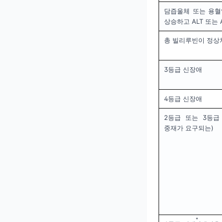
담즙울체 또는 용혈
상승하고 ALT 또는
총 빌리루빈이 정상
3등급 신장애
4등급 신장애
2등급 또는 3등급
중재가 요구되는)
*