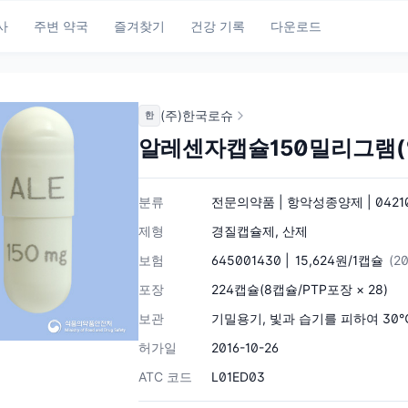
사
주변 약국
즐겨찾기
건강 기록
다운로드
(주)한국로슈
한
알레센자캡슐150밀리그램
분류
전문의약품 | 항악성종양제 | 0421
제형
경질캡슐제, 산제
보험
645001430 |
15,624원/1캡슐
(2
포장
224캡슐(8캡슐/PTP포장 × 28)
보관
기밀용기, 빛과 습기를 피하여 30
허가일
2016-10-26
ATC 코드
L01ED03