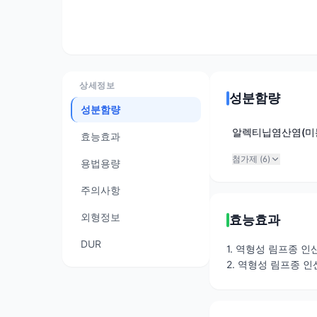
상세정보
성분함량
성분함량
알렉티닙염산염(미
효능효과
첨가제 (
6
)
용법용량
주의사항
외형정보
효능효과
DUR
1. 역형성 림프종 
2. 역형성 림프종 