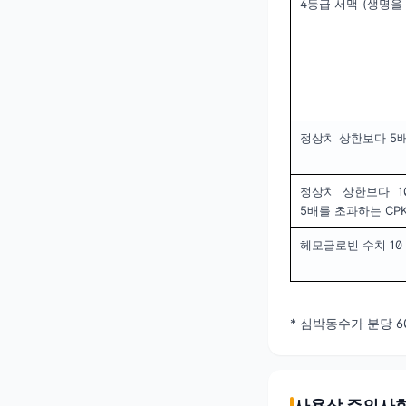
4등급 서맥
(생명을
정상치 상한보다 5배
정상치 상한보다 1
5배를 초과하는 CP
헤모글로빈 수치 10 g
* 심박동수가 분당 6
사용상 주의사