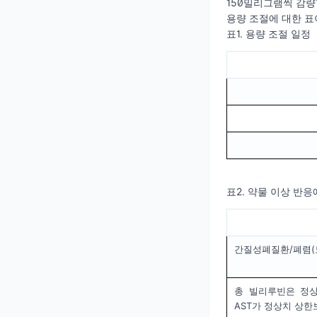
150밀리그램씩 감량
용량 조절에 대한 표
표1. 용량 조절 일정
표2. 약물 이상 반응
간질성폐질환/폐렴(
총 빌리루빈은 정상치
AST가 정상치 상한