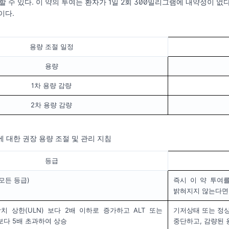
할 수 있다. 이 약의 투여는 환자가 1일 2회 300밀리그램에 내약성이 없
이다.
용량 조절 일정
용량
1차 용량 감량
2차 용량 감량
에 대한 권장 용량 조절 및 관리 지침
등급
모든 등급)
즉시 이 약 투여
밝혀지지 않는다면
 상한(ULN) 보다 2배 이하로 증가하고 ALT 또는
기저상태 또는 정상
보다 5배 초과하여 상승
중단하고, 감량된 