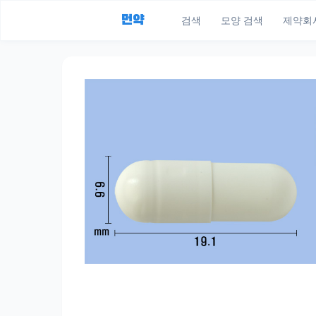
먼약
검색
모양 검색
제약회