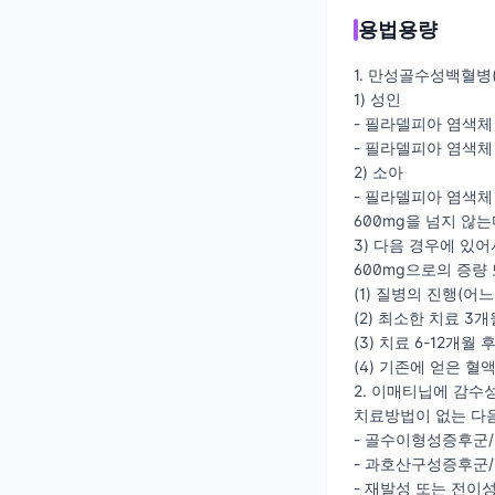
용법용량
1. 만성골수성백혈병(
1) 성인
- 필라델피아 염색체
- 필라델피아 염색체 
2) 소아
- 필라델피아 염색체
600mg을 넘지 않는
3) 다음 경우에 있
600mg으로의 증량 또
(1) 질병의 진행(어느
(2) 최소한 치료 
(3) 치료 6-12
(4) 기존에 얻은 
2. 이매티닙에 감수성
치료방법이 없는 다음
- 골수이형성증후군/골
- 과호산구성증후군/만
- 재발성 또는 전이성 