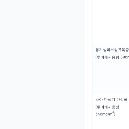
융기성피부섬유육종
(투여개시용량 800m
소아 만성기 만성
(투여개시용량
2
340mg/m
)