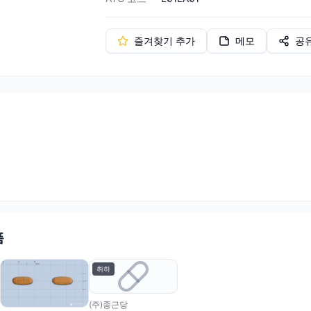
즐겨찾기 추가
메모
공
품
취하
(주)종근당