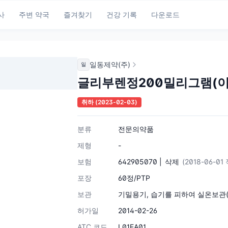
사
주변 약국
즐겨찾기
건강 기록
다운로드
일동제약(주)
일
글리부렌정200밀리그램(
취하
(2023-02-03)
분류
전문의약품
제형
-
보험
642905070 |
삭제
(2018-06-01
포장
60정/PTP
보관
기밀용기, 습기를 피하여 실온보관(
허가일
2014-02-26
ATC 코드
L01EA01