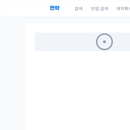
먼약
검색
모양 검색
제약회