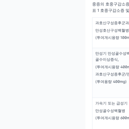
중증의 호중구감소증 
표 1 호중구감소증 
과호산구성증후군과
만성호산구성백혈병
(투여개시용량 100m
만성기 만성골수성백
골수이상증식,
(투여개시용량 400m
과호산구성증후군/
(투여용량 400mg)
가속기 또는 급성기
만성골수성백혈병
(투여개시용량 600m