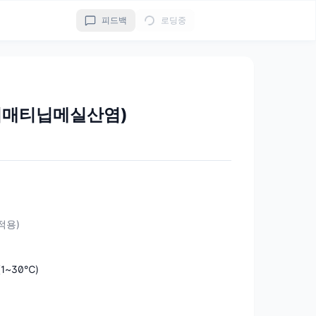
피드백
로딩중
이매티닙메실산염)
 적용)
1~30℃)