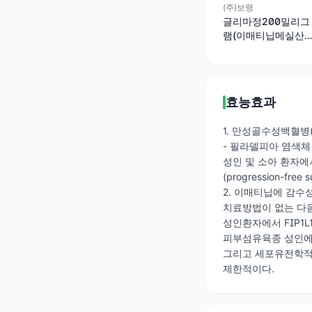
(주)보령
글리마정200밀리그
램(이매티닙메실산
염)
효능효과
1. 만성골수성백혈병(Chr
- 필라델피아 염색체
성인 및 소아 환자에
(progression-f
2. 이매티닙에 감수성
치료방법이 없는 다음
성인환자에서 FIP1
피부섬유육종 성인에
그리고 세포유전학적
제한적이다.