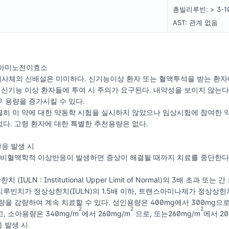
총빌리루빈: > 3-1
AST: 관계 없음
진 아미노전이효소
의 대사체의 신배설은 미미하다. 신기능이상 환자 또는 혈액투석을 받는 환
나 신기능 이상 환자들에 투여 시 주의가 요구된다. 내약성을 보이지 않는
 용량을 증가시킬 수 있다.
별히 이 약에 대한 약동학 시험을 실시하지 않았으나 임상시험에 참여한 약
다. 고령 환자에 대한 특별한 추천용량은 없다.
반응 발생 시
 비혈액학적 이상반응이 발생하면 증상이 해결될 때까지 치료를 중단한다.
IULN : Institutional Upper Limit of Normal)의 3배 초
루빈치가 정상상한치(IULN)의 1.5배 이하, 트랜스아미나제가 정상상한치(
여량을 감량하여 계속 치료할 수 있다. 성인용량은 400mg에서 300mg으로,
2
2
2
, 소아용량은 340mg/m
에서 260mg/m
으로, 또는260mg/m
에서 20
응 발생 시