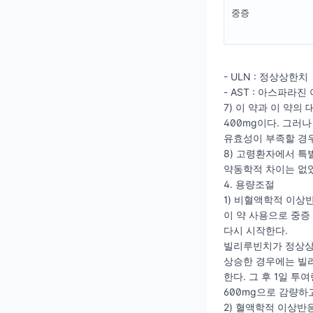
중증
- ULN : 정상상한치
- AST : 아스파라
7) 이 약과 이 약
400mg이다. 그러
유효성이 부족할 경우
8) 고령환자에서 특
약동학적 차이는 없었
4. 용량조절
1) 비혈액학적 이상
이 약 사용으로 중증
다시 시작한다.
빌리루빈치가 정상상한치 (
상승한 경우에는 빌리
한다. 그 후 1일 투
600mg으로 감량하고
2) 혈액학적 이상반