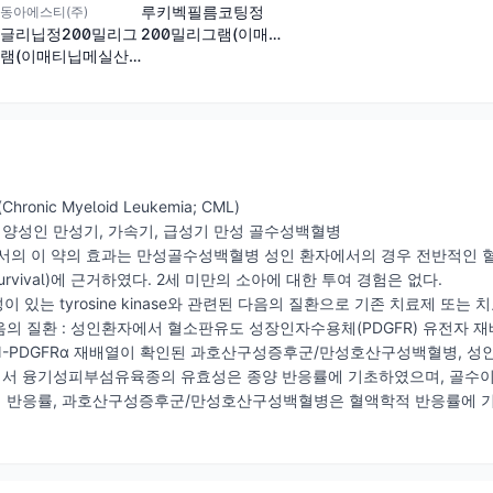
루키벡필름코팅정
동아에스티(주)
200밀리그램(이매
글리닙정200밀리그
티닙메실산염)
램(이매티닙메실산
염)
onic Myeloid Leukemia; CML)
 양성인 만성기, 가속기, 급성기 만성 골수성백혈병
서의 이 약의 효과는 만성골수성백혈병 성인 환자에서의 경우 전반적인 
ree survival)에 근거하였다. 2세 미만의 소아에 대한 투여 경험은 없다.
이 있는 tyrosine kinase와 관련된 다음의 질환으로 기존 치료제 
의 질환 : 성인환자에서 혈소판유도 성장인자수용체(PDGFR) 유전자
L1-PDGFRα 재배열이 확인된 과호산구성증후군/만성호산구성백혈병, 성
서 융기성피부섬유육종의 유효성은 종양 반응률에 기초하였으며, 골수
 반응률, 과호산구성증후군/만성호산구성백혈병은 혈액학적 반응률에 기초