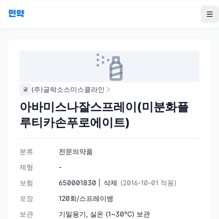
먼약
To
(주)글락소스미스클라인
글
아바미스나잘스프레이(미분화플
루티카손푸로에이트)
분류
전문의약품
제형
-
보험
650001830 |
삭제
(2016-10-01 적용)
포장
120회/스프레이병
보관
기밀용기, 실온 (1~30℃) 보관