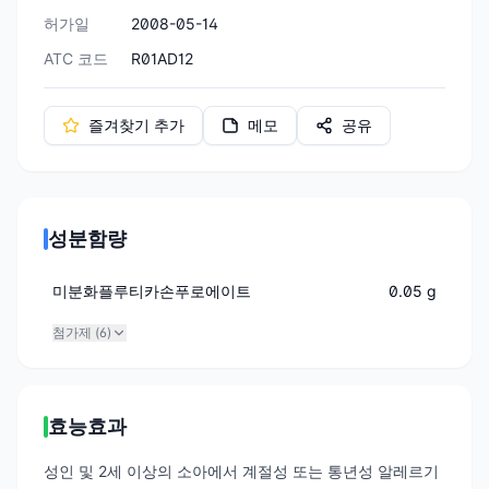
허가일
2008-05-14
ATC 코드
R01AD12
즐겨찾기 추가
메모
공유
성분함량
미분화플루티카손푸로에이트
0.05 g
첨가제 (
6
)
효능효과
성인 및 2세 이상의 소아에서 계절성 또는 통년성 알레르기