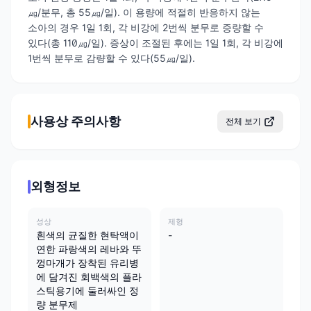
㎍/분무, 총 55㎍/일). 이 용량에 적절히 반응하지 않는
소아의 경우 1일 1회, 각 비강에 2번씩 분무로 증량할 수
있다(총 110㎍/일). 증상이 조절된 후에는 1일 1회, 각 비강에
1번씩 분무로 감량할 수 있다(55㎍/일).
사용상 주의사항
전체 보기
외형정보
성상
제형
흰색의 균질한 현탁액이
-
연한 파랑색의 레바와 뚜
껑마개가 장착된 유리병
에 담겨진 회백색의 플라
스틱용기에 둘러싸인 정
량 분무제