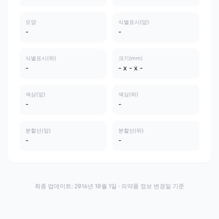
모양
식별표시(앞)
-
-
식별표시(뒤)
크기(mm)
-
- x - x -
색상(앞)
색상(뒤)
-
-
분할선(앞)
분할선(뒤)
-
-
최종 업데이트:
2016년 10월 1일
· 의약품 정보 변경일 기준