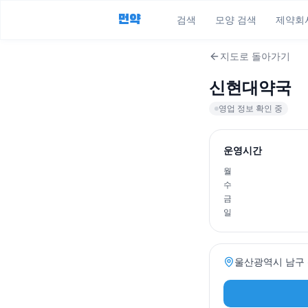
먼약
검색
모양 검색
제약회
지도로 돌아가기
신현대약국
영업 정보 확인 중
운영시간
월
수
금
일
울산광역시 남구 신