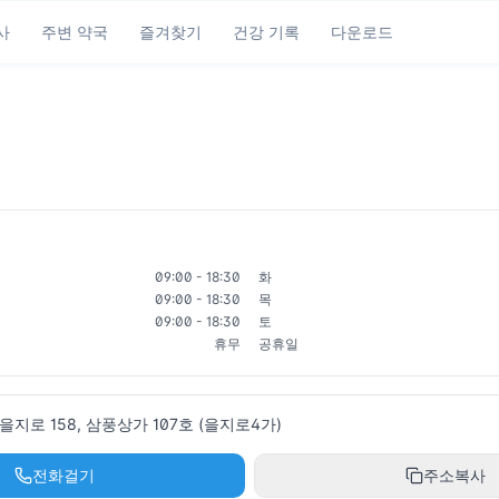
사
주변 약국
즐겨찾기
건강 기록
다운로드
09:00 - 18:30
화
09:00 - 18:30
목
09:00 - 18:30
토
휴무
공휴일
지로 158, 삼풍상가 107호 (을지로4가)
전화걸기
주소복사