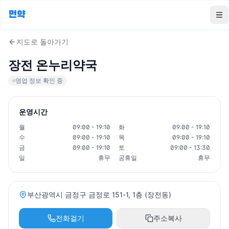
먼약
To
지도로 돌아가기
장전 온누리약국
영업 정보 확인 중
운영시간
월
09:00 - 19:10
화
09:00 - 19:10
수
09:00 - 19:10
목
09:00 - 19:10
금
09:00 - 19:10
토
09:00 - 13:30
일
휴무
공휴일
휴무
부산광역시 금정구 금정로 151-1, 1층 (장전동)
전화걸기
주소복사