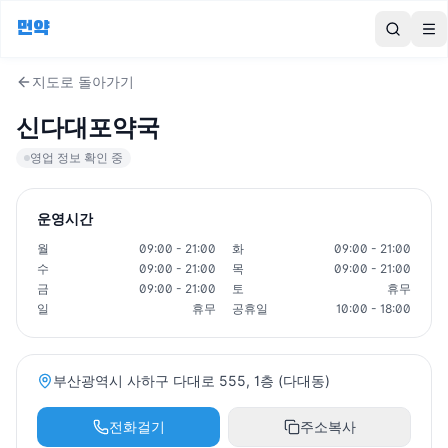
먼약
To
지도로 돌아가기
신다대포약국
영업 정보 확인 중
운영시간
월
09:00 - 21:00
화
09:00 - 21:00
수
09:00 - 21:00
목
09:00 - 21:00
금
09:00 - 21:00
토
휴무
일
휴무
공휴일
10:00 - 18:00
부산광역시 사하구 다대로 555, 1층 (다대동)
전화걸기
주소복사