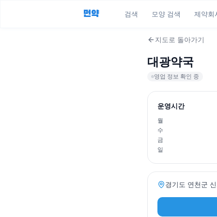
먼약
검색
모양 검색
제약회
지도로 돌아가기
대광약국
영업 정보 확인 중
운영시간
월
수
금
일
경기도 연천군 신서