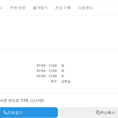
사
주변 약국
즐겨찾기
건강 기록
다운로드
09:00 - 21:00
화
09:00 - 21:00
목
09:00 - 21:00
토
휴무
공휴일
면 연신로 1138, (신서면)
전화걸기
주소복사