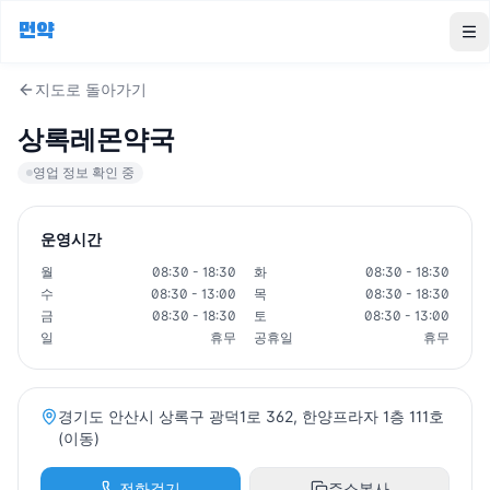
먼약
To
지도로 돌아가기
상록레몬약국
영업 정보 확인 중
운영시간
월
08:30 - 18:30
화
08:30 - 18:30
수
08:30 - 13:00
목
08:30 - 18:30
금
08:30 - 18:30
토
08:30 - 13:00
일
휴무
공휴일
휴무
경기도 안산시 상록구 광덕1로 362, 한양프라자 1층 111호
(이동)
전화걸기
주소복사