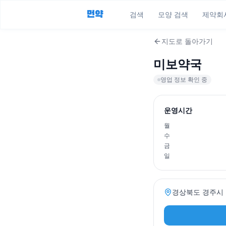
먼약
검색
모양 검색
제약회
지도로 돌아가기
미보약국
영업 정보 확인 중
운영시간
월
수
금
일
경상북도 경주시 양