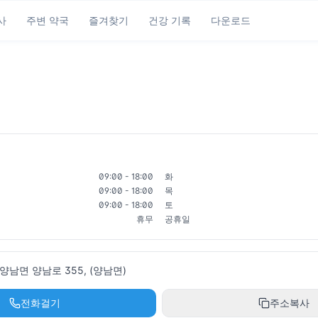
사
주변 약국
즐겨찾기
건강 기록
다운로드
09:00 - 18:00
화
09:00 - 18:00
목
09:00 - 18:00
토
휴무
공휴일
남면 양남로 355, (양남면)
전화걸기
주소복사