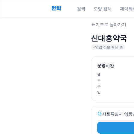
먼약
검색
모양 검색
제약회
지도로 돌아가기
신대흥약국
영업 정보 확인 중
운영시간
월
수
금
일
서울특별시 영등포구