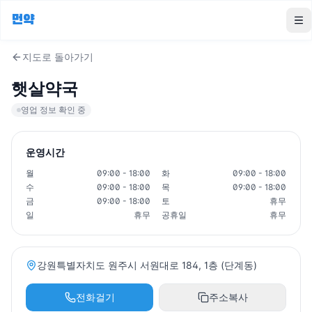
먼약
To
지도로 돌아가기
햇살약국
영업 정보 확인 중
운영시간
월
09:00 - 18:00
화
09:00 - 18:00
수
09:00 - 18:00
목
09:00 - 18:00
금
09:00 - 18:00
토
휴무
일
휴무
공휴일
휴무
강원특별자치도 원주시 서원대로 184, 1층 (단계동)
전화걸기
주소복사